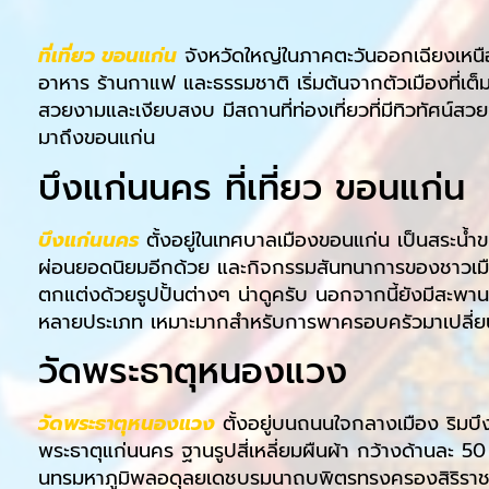
ที่เที่ยว ขอนแก่น
จังหวัดใหญ่ในภาคตะวันออกเฉียงเหนือ เ
อาหาร ร้านกาแฟ และธรรมชาติ เริ่มต้นจากตัวเมืองที่เต
สวยงามและเงียบสงบ มีสถานที่ท่องเที่ยวที่มีทิวทัศน์สว
มาถึงขอนแก่น
บึงแก่นนคร ที่เที่ยว ขอนแก่น
บึงแก่นนคร
ตั้งอยู่ในเทศบาลเมืองขอนแก่น เป็นสระน้ำขน
ผ่อนยอดนิยมอีกด้วย และกิจกรรมสันทนาการของชาวเม
ตกแต่งด้วยรูปปั้นต่างๆ น่าดูครับ นอกจากนี้ยังมีสะพ
หลายประเภท เหมาะมากสำหรับการพาครอบครัวมาเปลี
วัดพระธาตุหนองแวง
วัดพระธาตุหนองแวง
ตั้งอยู่บนถนนใจกลางเมือง ริมบ
พระธาตุแก่นนคร ฐานรูปสี่เหลี่ยมผืนผ้า กว้างด้านละ 5
นทรมหาภูมิพลอดุลยเดชบรมนาถบพิตรทรงครองสิริราชส