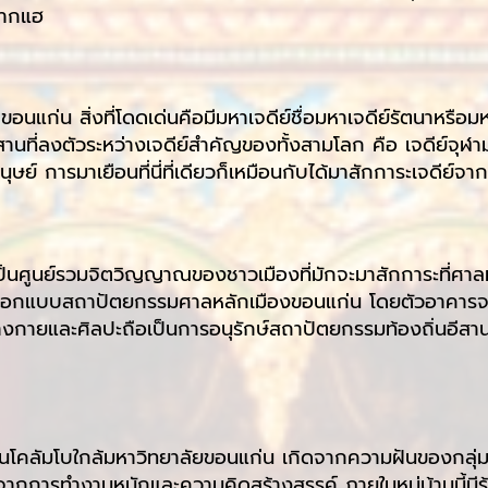
ตากแฮ
อนแก่น สิ่งที่โดดเด่นคือมีมหาเจดีย์ชื่อมหาเจดีย์รัตนาหรือ
านที่ลงตัวระหว่างเจดีย์สำคัญของทั้งสามโลก คือ เจดีย์จุฬ
ย์ การมาเยือนที่นี่ที่เดียวก็เหมือนกับได้มาสักการะเจดีย์จ
เป็นศูนย์รวมจิตวิญญาณของชาวเมืองที่มักจะมาสักการะที่ศาลห
อกแบบสถาปัตยกรรมศาลหลักเมืองขอนแก่น โดยตัวอาคารจะตั้
กายและศิลปะถือเป็นการอนุรักษ์สถาปัตยกรรมท้องถิ่นอีสาน
นโคลัมโบใกล้มหาวิทยาลัยขอนแก่น เกิดจากความฝันของกลุ่มค
ึ้นจากการทำงานหนักและความคิดสร้างสรรค์ ภายในหมู่บ้านนี้มี