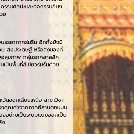
ิจกรรมศิลปะและกิจกรรมอื่นๆ
้วย
บรรยากาศร่มรื่น อีกทั้งยังมี
สิ่งประดิษฐ์ หรือสิ่งของที่
เพื่อสุขภาพ กลุ่มรถคลาสสิค
พื้นที่สีเขียวร่มรื่นด้วย
ะวันออกเฉียงเหนือ สาขาวิชา
อันทรงคุณค่าจากภาคอีสานตอนบน
แสดงอย่างเป็นระบบแบ่งออกเป็น
ลัง