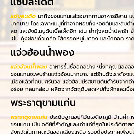
แซ่บสะเดิด
แซ่บสะเดิด
มาถึงขอนแก่นแล้วอยากทานอาหารอีสาน แนะนำ
มากมาย โดยเฉพาะเมนูที่ทำจากหอยทั้งหอยต้มและส้มตำก็อ
สด และยังมีเมนูดับเบิ้ลเผ็ดอีก เช่น ยำกุ้งสดน้ำปลาร
เช่น กุ้งฝอยคั่วเกลือ ไส้กรอกหมูใบตอง และไก่ทอด ราค
แจ่วฮ้อนน้ำพอง
แจ่วฮ้อนน้ำพอง
อาหารขึ้นชื่ออีกอย่างหนึ่งที่คุณต้องล
ขอนแก่นจะพบร้านแจ่วฮ้อนมากมาย แต่ร้านดังเราต้องแ
เมืองแล้วที่ถนนศรีนวล แจ่วฮ้อนมีรสชาติต้นตำรับจากอำ
อร่อย กลมกล่อม ผลิตจากวัตถุดิบสดใหม่ทั้งผักและเนื้
พระธาตุขามแก่น
พระธาตุขามแก่น
ประดิษฐานอยู่ที่วัดเจติยาภูมิ บ้านคำ
ขอนแก่น เป็นเจดีย์ที่สำคัญและเก่าแก่ที่สุดในประวัติศ
จังหวัดในภาคตะวันออกเฉียงเหนือ รวมถึงประเทศเพื่อนบ้า