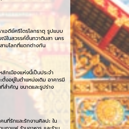
มหาเจดีย์ศรีไตรโลกธาตุ รูปแบบ
ามณีในสวรรค์ชั้นทวาติมสา นคร
ากสามโลกที่แตกต่างกัน
ลักเมืองแห่งนี้เป็นประจำ
งอยู่ในตำแหน่งเดิม อาคารมี
ที่สำคัญ ขนาดและรูปร่าง
นที่รักและรักงานศิลปะ ใน
ร้านกาแฟ ร้านอาหาร และร้าน