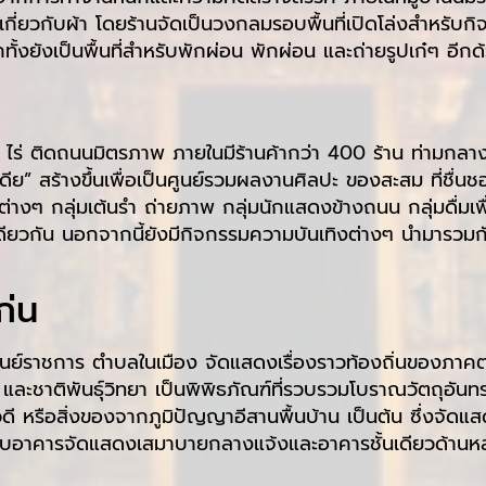
กี่ยวกับผ้า โดยร้านจัดเป็นวงกลมรอบพื้นที่เปิดโล่งสำหรับก
ทั้งยังเป็นพื้นที่สำหรับพักผ่อน พักผ่อน และถ่ายรูปเก๋ๆ อีกด
 40 ไร่ ติดถนนมิตรภาพ ภายในมีร้านค้ากว่า 400 ร้าน ท่ามกลาง
สร้างขึ้นเพื่อเป็นศูนย์รวมผลงานศิลปะ ของสะสม ที่ชื่นชอบ 
ุ่มต่างๆ กลุ่มเต้นรำ ถ่ายภาพ กลุ่มนักแสดงข้างถนน กลุ่มดื่ม
กัน นอกจากนี้ยังมีกิจกรรมความบันเทิงต่างๆ นำมารวมกันเป็น
ก่น
ูนย์ราชการ ตำบลในเมือง จัดแสดงเรื่องราวท้องถิ่นของภาคต
น และชาติพันธุ์วิทยา เป็นพิพิธภัณฑ์ที่รวบรวมโบราณวัตถุ
ดี หรือสิ่งของจากภูมิปัญญาอีสานพื้นบ้าน เป็นต้น ซึ่งจัด
ต่อกับอาคารจัดแสดงเสมาบายกลางแจ้งและอาคารชั้นเดียวด้านห