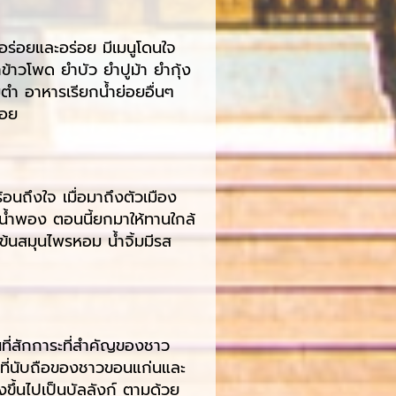
ร่อยและอร่อย มีเมนูโดนใจ
้าวโพด ยำบัว ยำปูม้า ยำกุ้ง
ตำ อาหารเรียกน้ำย่อยอื่นๆ
่อย
้อนถึงใจ เมื่อมาถึงตัวเมือง
้ำพอง ตอนนี้ยกมาให้ทานใกล้
ข้นสมุนไพรหอม น้ำจิ้มมีรส
นที่สักการะที่สำคัญของชาว
็นที่นับถือของชาวขอนแก่นและ
ขึ้นไปเป็นบัลลังก์ ตามด้วย