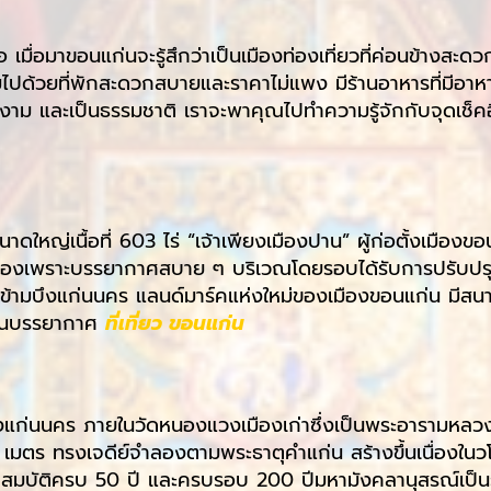
มื่อมาขอนแก่นจะรู้สึกว่าเป็นเมืองท่องเที่ยวที่ค่อนข้างสะดวก
็มไปด้วยที่พักสะดวกสบายและราคาไม่แพง มีร้านอาหารที่มีอาห
ยงาม และเป็นธรรมชาติ เราจะพาคุณไปทำความรู้จักกับจุดเช็คอิ
าดใหญ่เนื้อที่ 603 ไร่ “เจ้าเพียงเมืองปาน” ผู้ก่อตั้งเมืองขอ
ืองเพราะบรรยากาศสบาย ๆ บริเวณโดยรอบได้รับการปรับปร
านข้ามบึงแก่นนคร แลนด์มาร์คแห่งใหม่ของเมืองขอนแก่น มีสนา
่ยนบรรยากาศ
ที่เที่ยว ขอนแก่น
ึงแก่นนคร ภายในวัดหนองแวงเมืองเก่าซึ่งเป็นพระอารามหลว
0 เมตร ทรงเจดีย์จำลองตามพระธาตุคำแก่น สร้างขึ้นเนื่องใน
มบัติครบ 50 ปี และครบรอบ 200 ปีมหามังคลานุสรณ์เป็น