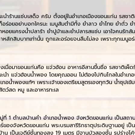
ร้านแซ่บเสด็จ ครับ ตั้งอยู่ในอำเภอเมืองขอนแก่น รสชาติอ
ร่อยอย่าบอกใครนะ เมนูส้มตำมีทั้ง ยำลาว ยำไทย ยำถั่ว ยำข
้า ยำหอยแครงน้ำปลาร้า ยำปูม้าและยำปลารสแซ่บ เอาใจคนรักส้ม
าหลักสิบบาทเท่านั้น ถูกและอร่อยจนลืมไม่ลง เพราะทุกเมนูอร
องเมื่อมาขอนแก่นคือ แจ่วฮ้อน อาหารอีสานขึ้นชื่อ รสชาติเผ็ดร
นะนำ แจ่วฮ้อนน้ำพอง โดยคุณออน ไม่ต้องไปกินไกลในอำเภอน
เภอน้ำพองแท้ๆ เพราะเจ้าของเตรียมสูตรเองทุกวัน น้ำซุปเข้ม
อสัตว์สด หมู และอาหารทะเล
 หมู่ที่ 1 ตำบลบ้านคำ อำเภอน้ำพอง จังหวัดขอนแก่น เป็นสถา
าสตร์ของจังหวัดขอนแก่น พระบรมสารีริกธาตุประดิษฐานอยู่ เป
น เป็นเจดีย์ชั้นทองสูง 19 เมตร มีฐานบัวสองชั้น รูปร่างโค้ง