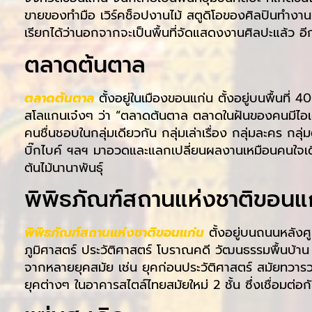
ขายของทำมือ เวิร์คช็อปงานไม้ สตูดิโอของศิลปินทำงานเ
เรียกได้ว่านอกจากจะเป็นพื้นที่จัดแสดงงานศิลปะแล้ว อีก
ตลาดต้นตาล
ตลาดต้นตาล
ตั้งอยู่ในเมืองขอนแก่น ตั้งอยู่บนพื้นที่
สโลแกนเจ๋งๆ ว่า “ตลาดต้นตาล ตลาดในฝันของคนมีไอเดีย” 
คนชื่นชอบในกลุ่มเดียวกัน กลุ่มเล่าเรื่อง กลุ่มละคร กล
บิ๊กไบค์ ฯลฯ มาอวดและแลกเปลี่ยนผลงานเหมือนคนใจเดียว
ต้นไม้นานาพันธุ์
พิพิธภัณฑ์สถานแห่งชาติขอนแ
พิพิธภัณฑ์สถานแห่งชาติขอนแก่น
ตั้งอยู่บนถนนหลังศ
ภูมิศาสตร์ ประวัติศาสตร์ โบราณคดี วัฒนธรรมพื้นบ้า
จากหลายยุคสมัย เช่น ยุคก่อนประวัติศาสตร์ สมัยทวารว
ยุคต่างๆ ในอาคารสไตล์ไทยสมัยใหม่ 2 ชั้น ซึ่งเชื่อม