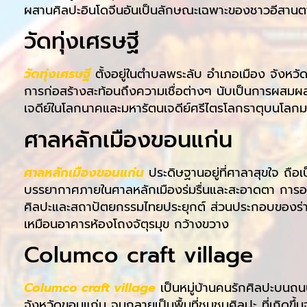
ผสานศิลปะอินโดจีนอันเป็นลักษณะเฉพาะของชาวอีสาน
วัดทุ่งเศรษฐี
วัดทุ่งเศรษฐี
ตั้งอยู่ในตำบลพระลับ อำเภอเมือง จังหวัดข
การก่อสร้างสะท้อนถึงความเชื่อต่างๆ นับเป็นการผสมผส
เจดีย์ในโลกนาคและมหารัตนเจดีย์ศรีไตรโลกธาตุบนโลกมนุษ
ศาลหลักเมืองขอนแก่น
ศาลหลักเมืองขอนแก่น
ประดิษฐานอยู่ที่ศาลาสุขใจ ถือ
บรรยากาศภายในศาลหลักเมืองร่มรื่นและสะอาดตา การอ
ศิลปะและสถาปัตยกรรมไทยประยุกต์ ส่วนประกอบของร่าง
เหมือนอาคารห้องโถงจัตุรมุข กว้างขวาง
Columco craft village
Columco craft village
เป็นหมู่บ้านคนรักศิลปะบนถน
จังหวัดขอนแก่น จนกลายเป็นพื้นที่ชุมชนศิลปะ ที่เกิดข